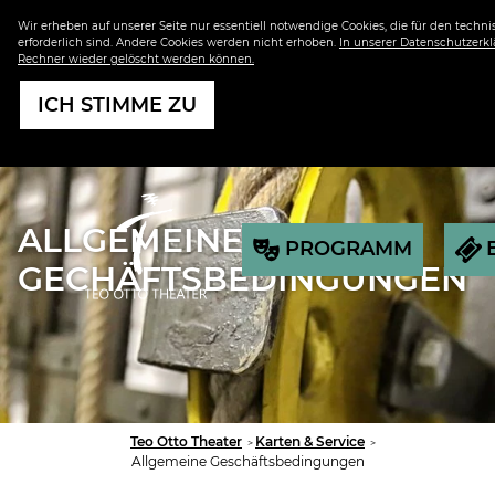
Wir erheben auf unserer Seite nur essentiell notwendige Cookies, die für den techn
erforderlich sind. Andere Cookies werden nicht erhoben.
In unserer Datenschutzerklä
Rechner wieder gelöscht werden können.
ICH STIMME ZU
ALLGEMEINE
PROGRAMM
GECHÄFTSBEDINGUNGEN
Sie
Teo Otto Theater
Karten & Service
sind
Allgemeine Geschäftsbedingungen
hier: