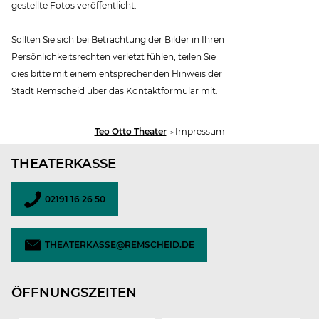
gestellte Fotos veröffentlicht.
Sollten Sie sich bei Betrachtung der Bilder in Ihren
Persönlichkeitsrechten verletzt fühlen, teilen Sie
dies bitte mit einem entsprechenden Hinweis der
Stadt Remscheid über das Kontaktformular mit.
Sie
Teo Otto Theater
Impressum
sind
hier:
THEATERKASSE
02191 16 26 50
THEATERKASSE@REMSCHEID.DE
ÖFFNUNGSZEITEN