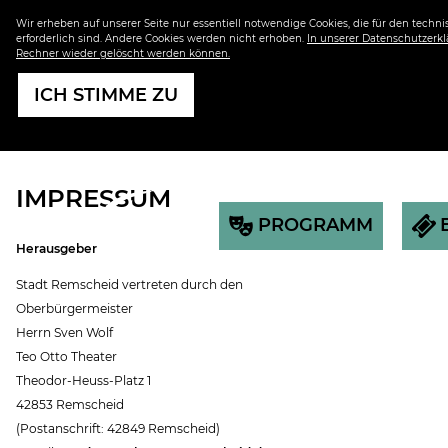
Wir erheben auf unserer Seite nur essentiell notwendige Cookies, die für den techn
erforderlich sind. Andere Cookies werden nicht erhoben.
In unserer Datenschutzerklä
Rechner wieder gelöscht werden können.
ICH STIMME ZU
IMPRESSUM
PROGRAMM
Herausgeber
Stadt Remscheid vertreten durch den
Oberbürgermeister
Herrn Sven Wolf
Teo Otto Theater
Theodor-Heuss-Platz 1
42853 Remscheid
(Postanschrift: 42849 Remscheid)