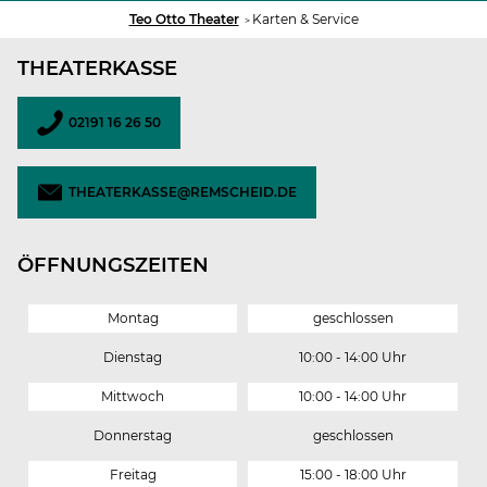
Sie
Teo Otto Theater
Karten & Service
sind
hier:
THEATERKASSE
02191 16 26 50
THEATERKASSE@REMSCHEID.DE
ÖFFNUNGSZEITEN
Montag
geschlossen
Dienstag
10:00 - 14:00 Uhr
Mittwoch
10:00 - 14:00 Uhr
Donnerstag
geschlossen
Freitag
15:00 - 18:00 Uhr