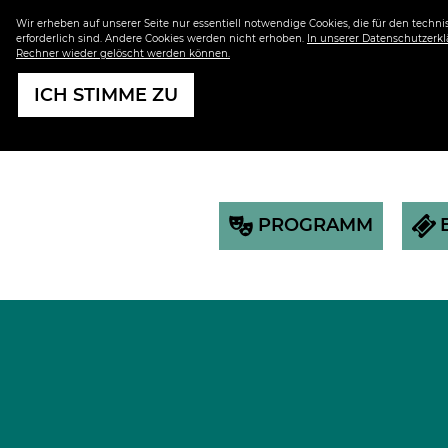
Wir erheben auf unserer Seite nur essentiell notwendige Cookies, die für den techn
erforderlich sind. Andere Cookies werden nicht erhoben.
In unserer Datenschutzerklä
Rechner wieder gelöscht werden können.
ICH STIMME ZU
PROGRAMM
KARTEN & SERVICE
HIER FINDEN SIE WISSENSWERTES RUND
UM IHREN BESUCH IM TEO OTTO THEATER