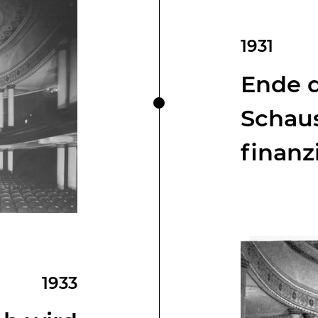
1931
Ende 
Schaus
finanz
1933