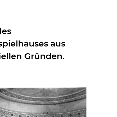
des
pielhauses aus
iellen Gründen.