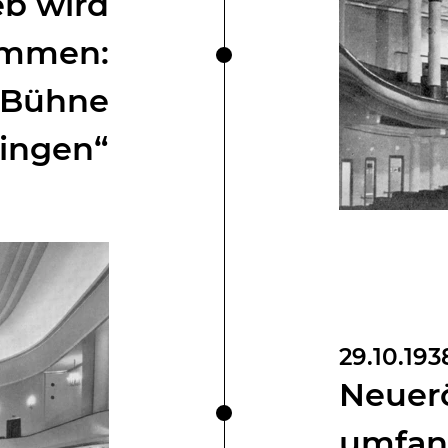
eb wird
ommen:
 Bühne
ingen“
29.10.193
Neuer
umfan