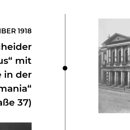
BER 1918
heider
us“ mit
in der
rmania“
aße 37)