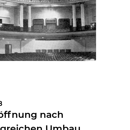
8
öffnung nach
greichen Umbau