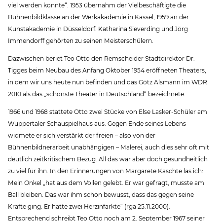
viel werden konnte“. 1953 übernahm der Vielbeschäftigte die
Bühnenbildklasse an der Werkakademie in Kassel, 1959 an der
Kunstakademie in Düsseldorf. Katharina Sieverding und Jörg
Immendorff gehörten zu seinen Meisterschülern.
Dazwischen beriet Teo Otto den Remscheider Stadtdirektor Dr.
Tigges beim Neubau des Anfang Oktober 1954 eröffneten Theaters,
in dem wir uns heute nun befinden und das Götz Alsmann im WDR
2010 als das „schönste Theater in Deutschland“ bezeichnete.
1966 und 1968 stattete Otto zwei Stücke von Else Lasker-Schüler am
Wuppertaler Schauspielhaus aus. Gegen Ende seines Lebens
widmete er sich verstärkt der freien – also von der
Bühnenbildnerarbeit unabhängigen – Malerei, auch dies sehr oft mit
deutlich zeitkritischem Bezug. All das war aber doch gesundheitlich
zu viel für ihn. In den Erinnerungen von Margarete Kaschte las ich:
Mein Onkel „hat aus dem Vollen gelebt. Er war gefragt, musste am
Ball bleiben. Das war ihm schon bewusst, dass das gegen seine
Kräfte ging. Er hatte zwei Herzinfarkte“ (rga 25.11.2000).
Entsprechend schreibt Teo Otto noch am 2. September 1967 seiner