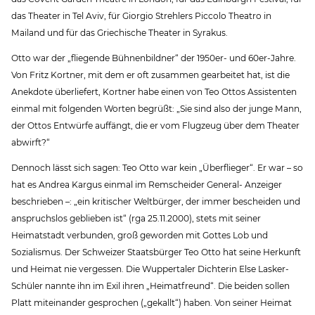
das Theater in Tel Aviv, für Giorgio Strehlers Piccolo Theatro in
Mailand und für das Griechische Theater in Syrakus.
Otto war der „fliegende Bühnenbildner“ der 1950er- und 60er-Jahre.
Von Fritz Kortner, mit dem er oft zusammen gearbeitet hat, ist die
Anekdote überliefert, Kortner habe einen von Teo Ottos Assistenten
einmal mit folgenden Worten begrüßt: „Sie sind also der junge Mann,
der Ottos Entwürfe auffängt, die er vom Flugzeug über dem Theater
abwirft?“
Dennoch lässt sich sagen: Teo Otto war kein „Überflieger“. Er war – so
hat es Andrea Kargus einmal im Remscheider General- Anzeiger
beschrieben –: „ein kritischer Weltbürger, der immer bescheiden und
anspruchslos geblieben ist“ (rga 25.11.2000), stets mit seiner
Heimatstadt verbunden, groß geworden mit Gottes Lob und
Sozialismus. Der Schweizer Staatsbürger Teo Otto hat seine Herkunft
und Heimat nie vergessen. Die Wuppertaler Dichterin Else Lasker-
Schüler nannte ihn im Exil ihren „Heimatfreund“. Die beiden sollen
Platt miteinander gesprochen („gekallt“) haben. Von seiner Heimat