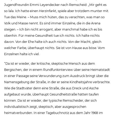
Jugendfreundin Emmi Leyendecker nach Remscheid: „Mir geht es
so lala. Ich hatte einen Herzinfarkt, spiele aber trotzdem munter mit.
Tue das Meine. – Muss mich hüten, das zu verachten, was man so
Volk und Masse nennt. Es sind immer Einzelne, die in die Arena
steigen. – Ich bin nicht arrogant, aber manchmal habe ich es bis
obenhin. Für meine Gesundheit tue ich nichts. Ich halte nichts
davon. Von der Ehe halte ich auch nichts. Von der Macht, gleich
welcher Farbe, überhaupt nichts. Sie ist von Hause aus böse. Vom
Einzelnen halte ich viel.
“Da ist er wieder, der kritische, skeptische Mensch aus dem
Bergischen, der in einem Rundfunkinterview über seine Heimatstadt
in einer Passage seine Verwunderung zum Ausdruck bringt über die
Namensgebung der Straße, in der er seine Kindheitsjahre verbrachte.
Wie die Stadtväter denn eine Straße, die aus Dreck und Asche
aufgebaut wurde, überhaupt Gesundheitstraße hätten taufen
können. Da ist er wieder, der typische Remscheider, der sich
individualistisch zeigt, skeptisch, aber ausgesprochen
heimatverbunden. In einer Tagebuchnotiz aus dem Jahr 1968 im