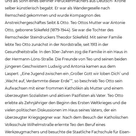
und als Sohn eines Berliner Perückenmachers aus Deutsch- Krone
selber künstlerisch begabt. Er war als Wandergeselle nach
Remscheid gekommen und wurde Kompagnon des
Anstreichergeschäftes Seibt & Otto. Teo Ottos Mutter war Antonie
Otto, geborene Sökefeld (1879-1944). Sie war die Tochter des
Remscheider Steindruckers Theodor Sökefeld. Mit seiner Familie
lebte Teo Otto zunächst in der Nordstraße, seit 1913 in der
Gesundheitstraße. In den 30er-Jahren zog die Familie in ein Haus in
der Hermann-Löns-Straße. Die Freunde von Teo und seinen beiden
jüngeren Geschwistern Ludwig und Antonia kamen aus dem
Laspert. „Eine Jugend zwischen ein ‚Großer Gott wir loben Dich’ und
‚Wacht auf, Verdammte dieser Erde’‘“, so beschrieb Teo Otto sein
Aufwachsen mit einer frommen Katholikin als Mutter und einem
überzeugten Sozialisten und aktiven Pazifisten als Vater. Teo Otto
erlebte als Zehnjähriger den Beginn des Ersten Weltkrieges und die
vielen politischen Diskussionen im Haus seines Vaters, der ein
überzeugter Kriegsgegner war. Nach dem Besuch der Katholischen
Volksschule Wilhelmstraße erlernte Teo den Beruf eines
Werkzeugmachers und besuchte die Staatliche Fachschule für Eisen-