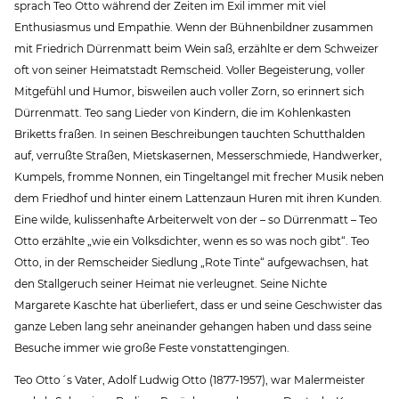
sprach Teo Otto während der Zeiten im Exil immer mit viel
Enthusiasmus und Empathie. Wenn der Bühnenbildner zusammen
mit Friedrich Dürrenmatt beim Wein saß, erzählte er dem Schweizer
oft von seiner Heimatstadt Remscheid. Voller Begeisterung, voller
Mitgefühl und Humor, bisweilen auch voller Zorn, so erinnert sich
Dürrenmatt. Teo sang Lieder von Kindern, die im Kohlenkasten
Briketts fraßen. In seinen Beschreibungen tauchten Schutthalden
auf, verrußte Straßen, Mietskasernen, Messerschmiede, Handwerker,
Kumpels, fromme Nonnen, ein Tingeltangel mit frecher Musik neben
dem Friedhof und hinter einem Lattenzaun Huren mit ihren Kunden.
Eine wilde, kulissenhafte Arbeiterwelt von der – so Dürrenmatt – Teo
Otto erzählte „wie ein Volksdichter, wenn es so was noch gibt“. Teo
Otto, in der Remscheider Siedlung „Rote Tinte“ aufgewachsen, hat
den Stallgeruch seiner Heimat nie verleugnet. Seine Nichte
Margarete Kaschte hat überliefert, dass er und seine Geschwister das
ganze Leben lang sehr aneinander gehangen haben und dass seine
Besuche immer wie große Feste vonstattengingen.
Teo Otto´s Vater, Adolf Ludwig Otto (1877-1957), war Malermeister