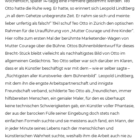
wöchentlich, später 14-tägig eine Premiere gestemmt werden. Teo
Otto hatte die Ruhe weg. Er hatte, so erinnert sich Leopold Lindtberg
„in all dem Gehetze unbegrenzte Zeit. Er nahm sie sich und meinte:
lieber unfertig als falsch!“ 1941 schuf Teo Otto in Zürich den optischen
Rahmen für die Uraufführung von „Mutter Courage und ihre Kinder“.
Hier rollte zum ersten Mal der berühmte Marketender-Wagen von
Mutter Courage über die Bühne. Ottos Bühnenbildentwurf für dieses
Brecht-Stück bleibt vielleicht als nachhaltigstes Bild von Otto im
allgemeinen Gedächtnis. Teo Otto selber war sich darüber im Klaren,
dass er als Künstler beschäftigt war mit dem – wie er selber sagte –
„flüchtigsten aller Kunstwerke: dem Bühnenbild“. Leopold Lindtberg,
mit dem ihn die engste Arbeitspartnerschaft und innigste
Freundschaft verband, schilderte Teo Otto als „freundlichen, immer
hilfsbereiten Menschen, ein genialer Maler, für den es überhaupt
keine technischen Schwierigkeiten gab, ein Künstler voller Phantasie,
der aus der barocken Fülle seiner Eingebung doch stets nach
einfachen Formeln suchte und sie meistens auch fand, ein Mann, der
in jeder Minute seines Lebens nach der menschlichen und
künstlerischen Wahrheit suchte, weshalb ihm die Arbeit auch nie zu