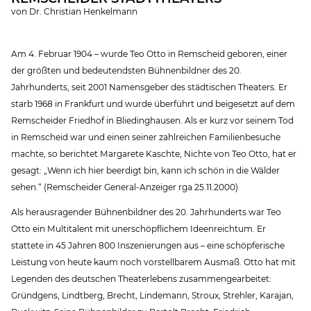
von Dr. Christian Henkelmann
Am 4. Februar 1904 – wurde Teo Otto in Remscheid geboren, einer
der größten und bedeutendsten Bühnenbildner des 20.
Jahrhunderts, seit 2001 Namensgeber des städtischen Theaters. Er
starb 1968 in Frankfurt und wurde überführt und beigesetzt auf dem
Remscheider Friedhof in Bliedinghausen. Als er kurz vor seinem Tod
in Remscheid war und einen seiner zahlreichen Familienbesuche
machte, so berichtet Margarete Kaschte, Nichte von Teo Otto, hat er
gesagt: „Wenn ich hier beerdigt bin, kann ich schön in die Wälder
sehen.“ (Remscheider General-Anzeiger rga 25.11.2000)
Als herausragender Bühnenbildner des 20. Jahrhunderts war Teo
Otto ein Multitalent mit unerschöpflichem Ideenreichtum. Er
stattete in 45 Jahren 800 Inszenierungen aus – eine schöpferische
Leistung von heute kaum noch vorstellbarem Ausmaß. Otto hat mit
Legenden des deutschen Theaterlebens zusammengearbeitet:
Gründgens, Lindtberg, Brecht, Lindemann, Stroux, Strehler, Karajan,