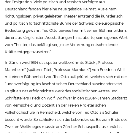
der Emigration. Viele politisch und rassisch Verfolgte aus
Deutschland fanden hier eine neue geistige Heimat. Aus einem
richtungslosen, privat geleiteten Theater entstand die künstlerisch
und politisch fortschrittlichste Bühne der Schweiz, die europäische
Bedeutung gewann. Teo Otto bewies hier mit seinen Bühnenbildern,
die er aus kärglichsten Ausstattungen hinzauberte, sein eigenes Wort
vom Theater, das befähigt sei, „einer Verarmung entscheidende
Kräfte entgegenzusetzen“.
In Zürich wird 1934 das später weltberühmte Stück „Professor
Mannheim“ (späterer Titel „Professor Mamlock“) von Friedrich Wolf
mit einem Bühnenbild von Teo Otto aufgeführt, welches sich mit der
Judenverfolgung im faschistischen Deutschland auseinandersetzt.
Es gilt als das erfolgreichste Werk des sozialistischen Arztes und
Schriftstellers Friedrich Wolf. Wolf war in den 1920er-Jahren Stadtarzt
von Remscheid und Dozent an der Freien Proletarischen
Volkshochschule in Remscheid, welche von Teo Otto als Schüler
besucht wurde. So schließen sich die Lebenskreise. Bis zum Ende des
Zweiten Weltkrieges musste am Zürcher Schauspielhaus zunächst