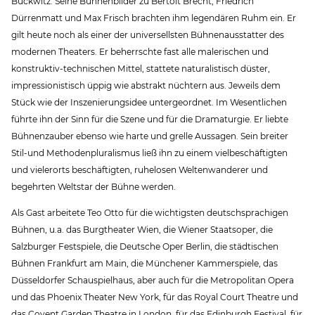
Buckwitz. Seine Bühnenbilder zu Bertolt Brecht, Friedrich
Dürrenmatt und Max Frisch brachten ihm legendären Ruhm ein. Er
gilt heute noch als einer der universellsten Bühnenausstatter des
modernen Theaters. Er beherrschte fast alle malerischen und
konstruktiv-technischen Mittel, stattete naturalistisch düster,
impressionistisch üppig wie abstrakt nüchtern aus. Jeweils dem
Stück wie der Inszenierungsidee untergeordnet. Im Wesentlichen
führte ihn der Sinn für die Szene und für die Dramaturgie. Er liebte
Bühnenzauber ebenso wie harte und grelle Aussagen. Sein breiter
Stil-und Methodenpluralismus ließ ihn zu einem vielbeschäftigten
und vielerorts beschäftigten, ruhelosen Weltenwanderer und
begehrten Weltstar der Bühne werden.
Als Gast arbeitete Teo Otto für die wichtigsten deutschsprachigen
Bühnen, u.a. das Burgtheater Wien, die Wiener Staatsoper, die
Salzburger Festspiele, die Deutsche Oper Berlin, die städtischen
Bühnen Frankfurt am Main, die Münchener Kammerspiele, das
Düsseldorfer Schauspielhaus, aber auch für die Metropolitan Opera
und das Phoenix Theater New York, für das Royal Court Theatre und
das Covent Garden Theatre in London, für das Edinburgh Festival, für