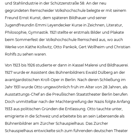
und Stahlindustrie in der Schützenstraße 58. An der neu
gegründeten Remscheider Volkshochschule belegte er mit seinem
Freund Ernst Kunst, dem späteren Bildhauer und seiner
Jugendfreundin Emmi Leyendecker Kurse in Zeichnen, Literatur,
Philosophie, Gymnastik. 1921 stellte er erstmals Bilder und Plakate
beim Sommerfest der Volkshochschule Remscheid aus, wo auch
Werke von Käthe Kollwitz, Otto Pankok, Gert Wollheim und Christian
Rohlfs zu sehen waren.
Von 1923 bis 1926 studierte er dann in Kassel Malerei und Bildhauerei.
1927 wurde er Assistent des Bühnenbildners Ewald Dülberg an der
avantgardistischen Kroll-Oper in Berlin. Nach deren Schließung im
Jahr 1931 wurde Otto ungewöhnlich früh im Alter von 28 Jahren, als
Ausstattungs-Chef an die Preußischen Staatstheater Berlin berufen.
Doch unmittelbar nach der Machtergreifung der Nazis folgte Anfang
1933 aus politischen Gründen die Entlassung. Otto tauchte unter,
emigrierte in die Schweiz und arbeitete bis an sein Lebensende als
Bühnenbildner am Zürcher Schauspielhaus. Das Zürcher
Schauspielhaus entwickelte sich zum führenden deutschen Theater