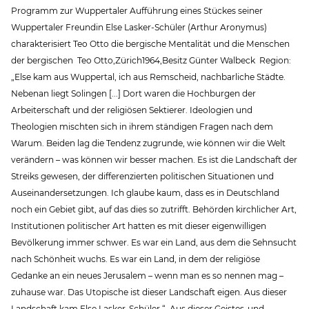
Programm zur Wuppertaler Aufführung eines Stückes seiner
Wuppertaler Freundin Else Lasker-Schüler (Arthur Aronymus)
charakterisiert Teo Otto die bergische Mentalität und die Menschen
der bergischen Teo Otto,Zürich1964,Besitz Günter Walbeck Region:
„Else kam aus Wuppertal, ich aus Remscheid, nachbarliche Städte.
Nebenan liegt Solingen [...] Dort waren die Hochburgen der
Arbeiterschaft und der religiösen Sektierer. Ideologien und
Theologien mischten sich in ihrem ständigen Fragen nach dem
Warum. Beiden lag die Tendenz zugrunde, wie können wir die Welt
verändern – was können wir besser machen. Es ist die Landschaft der
Streiks gewesen, der differenzierten politischen Situationen und
Auseinandersetzungen. Ich glaube kaum, dass es in Deutschland
noch ein Gebiet gibt, auf das dies so zutrifft. Behörden kirchlicher Art,
Institutionen politischer Art hatten es mit dieser eigenwilligen
Bevölkerung immer schwer. Es war ein Land, aus dem die Sehnsucht
nach Schönheit wuchs. Es war ein Land, in dem der religiöse
Gedanke an ein neues Jerusalem – wenn man es so nennen mag –
zuhause war. Das Utopische ist dieser Landschaft eigen. Aus dieser
Landschaft kam Else Lasker-Schüler.“ Aus dieser Geistes-und